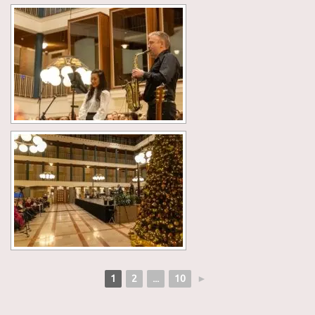
1
2
...
10
►