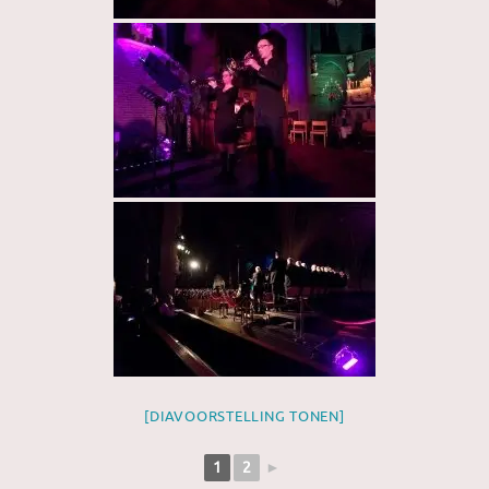
[DIAVOORSTELLING TONEN]
1
2
►