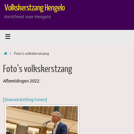
Ga
Volkskerstzang Hengelo
naar
de
Kerstfeest voor Hengelo
inhoud
Home
Foto’s volkskerstzang
Foto’s volkskerstzang
Afbeeldingen 2022:
[Diavoorstelling tonen]