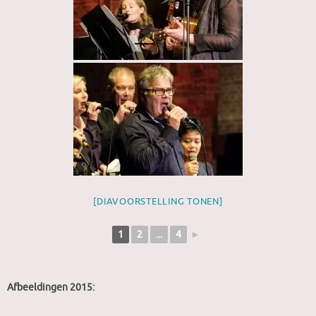
[DIAVOORSTELLING TONEN]
1
2
...
4
►
Afbeeldingen 2015: