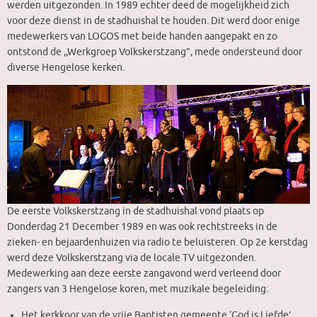
werden uitgezonden. In 1989 echter deed de mogelijkheid zich
voor deze dienst in de stadhuishal te houden. Dit werd door enige
medewerkers van LOGOS met beide handen aangepakt en zo
ontstond de ,,Werkgroep Volkskerstzang”, mede ondersteund door
diverse Hengelose kerken.
De eerste Volkskerstzang in de stadhuishal vond plaats op
Donderdag 21 December 1989 en was ook rechtstreeks in de
zieken- en bejaardenhuizen via radio te beluisteren. Op 2e kerstdag
werd deze Volkskerstzang via de locale TV uitgezonden.
Medewerking aan deze eerste zangavond werd verleend door
zangers van 3 Hengelose koren, met muzikale begeleiding:
Het kerkkoor van de vrije Baptisten gemeente ‘God is Liefde’