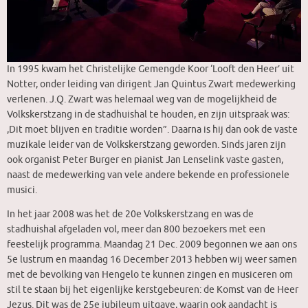
In 1995 kwam het Christelijke Gemengde Koor ‘Looft den Heer’ uit
Notter, onder leiding van dirigent Jan Quintus Zwart medewerking
verlenen. J.Q. Zwart was helemaal weg van de mogelijkheid de
Volkskerstzang in de stadhuishal te houden, en zijn uitspraak was:
,Dit moet blijven en traditie worden”. Daarna is hij dan ook de vaste
muzikale leider van de Volkskerstzang geworden. Sinds jaren zijn
ook organist Peter Burger en pianist Jan Lenselink vaste gasten,
naast de medewerking van vele andere bekende en professionele
musici.
In het jaar 2008 was het de 20e Volkskerstzang en was de
stadhuishal afgeladen vol, meer dan 800 bezoekers met een
feestelijk programma. Maandag 21 Dec. 2009 begonnen we aan ons
5e lustrum en maandag 16 December 2013 hebben wij weer samen
met de bevolking van Hengelo te kunnen zingen en musiceren om
stil te staan bij het eigenlijke kerstgebeuren: de Komst van de Heer
Jezus. Dit was de 25e jubileum uitgave, waarin ook aandacht is