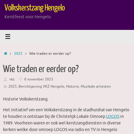
Ga
Volkskerstzang Hengelo
naar
de
Kerstfeest voor Hengelo
inhoud
Home
2025
Wie traden er eerder op?
Wie traden er eerder op?
vkz
6 november 2025
2025
,
Berichtgeving VKZ Hengelo
,
Historie
,
Muzikale artiesten
Historie Volkskerstzang
Het initiatief om een Volkskerstzang in de stadhuishal van Hengelo
te houden is ontstaan bij de Christelijk Lokale Omroep
LOGOS
in
1989. Voorheen waren er ook wel kerstzangdiensten in diverse
kerken welke door omroep LOGOS via radio en TV in Hengelo