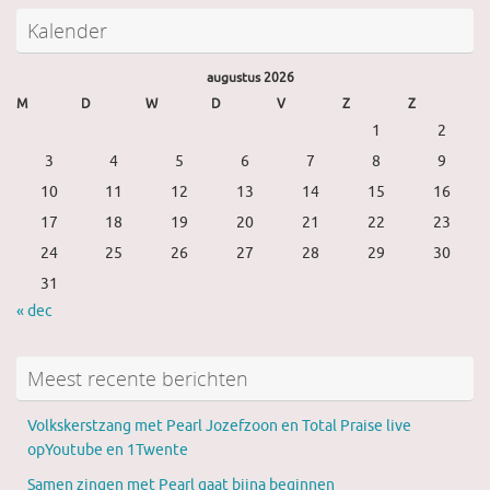
Kalender
augustus 2026
M
D
W
D
V
Z
Z
1
2
3
4
5
6
7
8
9
10
11
12
13
14
15
16
17
18
19
20
21
22
23
24
25
26
27
28
29
30
31
« dec
Meest recente berichten
Volkskerstzang met Pearl Jozefzoon en Total Praise live
opYoutube en 1Twente
Samen zingen met Pearl gaat bijna beginnen