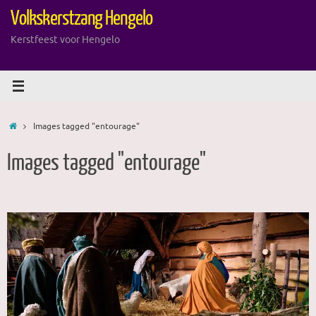
Ga
Volkskerstzang Hengelo
naar
de
Kerstfeest voor Hengelo
inhoud
Home
Images tagged "entourage"
Images tagged "entourage"