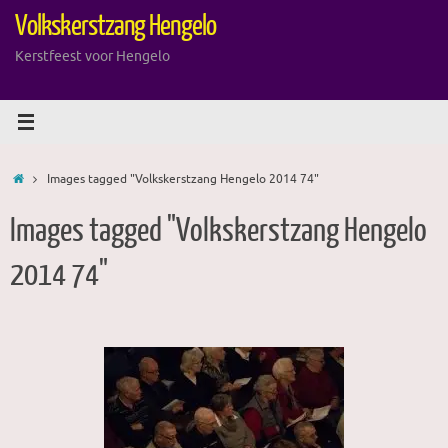
Ga
Volkskerstzang Hengelo
naar
de
Kerstfeest voor Hengelo
inhoud
Home
Images tagged "Volkskerstzang Hengelo 2014 74"
Images tagged "Volkskerstzang Hengelo
2014 74"