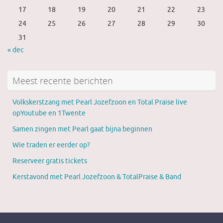
17
18
19
20
21
22
23
24
25
26
27
28
29
30
31
« dec
Meest recente berichten
Volkskerstzang met Pearl Jozefzoon en Total Praise live
opYoutube en 1Twente
Samen zingen met Pearl gaat bijna beginnen
Wie traden er eerder op?
Reserveer gratis tickets
Kerstavond met Pearl Jozefzoon & TotalPraise & Band