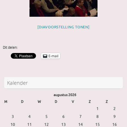
[DIAVOORSTELLING TONEN]
Dit delen:
E-mail
Kalender
augustus 2026
M
D
W
D
V
Z
Z
1
2
3
4
5
6
7
8
9
10
11
12
13
14
15
16