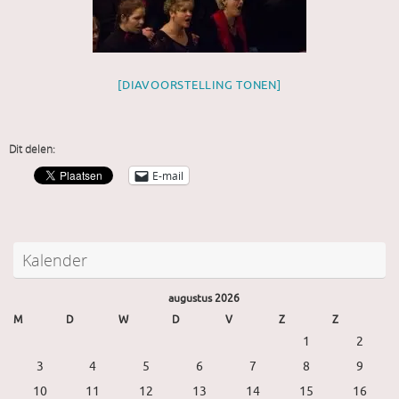
[DIAVOORSTELLING TONEN]
Dit delen:
E-mail
Kalender
augustus 2026
M
D
W
D
V
Z
Z
1
2
3
4
5
6
7
8
9
10
11
12
13
14
15
16