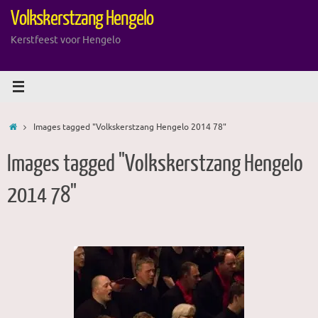
Ga
Volkskerstzang Hengelo
naar
de
Kerstfeest voor Hengelo
inhoud
Home
Images tagged "Volkskerstzang Hengelo 2014 78"
Images tagged "Volkskerstzang Hengelo
2014 78"