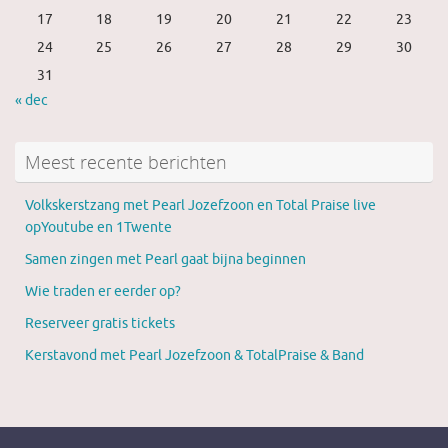
17
18
19
20
21
22
23
24
25
26
27
28
29
30
31
« dec
Meest recente berichten
Volkskerstzang met Pearl Jozefzoon en Total Praise live
opYoutube en 1Twente
Samen zingen met Pearl gaat bijna beginnen
Wie traden er eerder op?
Reserveer gratis tickets
Kerstavond met Pearl Jozefzoon & TotalPraise & Band