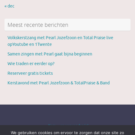
« dec
Meest recente berichten
Volkskerstzang met Pearl Jozefzoon en Total Praise live
opYoutube en 1Twente
Samen zingen met Pearl gaat bijna beginnen
Wie traden er eerder op?
Reserveer gratis tickets
Kerstavond met Pearl Jozefzoon & TotalPraise & Band
Kom ... en verwonder je!
We gebruiken cookies om ervoor te zorgen dat onze site zo