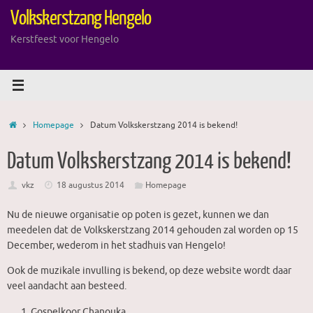
Ga
Volkskerstzang Hengelo
naar
de
Kerstfeest voor Hengelo
inhoud
Home
Homepage
Datum Volkskerstzang 2014 is bekend!
Datum Volkskerstzang 2014 is bekend!
vkz
18 augustus 2014
Homepage
Nu de nieuwe organisatie op poten is gezet, kunnen we dan
meedelen dat de Volkskerstzang 2014 gehouden zal worden op 15
December, wederom in het stadhuis van Hengelo!
Ook de muzikale invulling is bekend, op deze website wordt daar
veel aandacht aan besteed.
Gospelkoor Chanouka