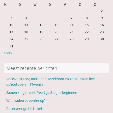
M
D
W
D
V
Z
Z
1
2
3
4
5
6
7
8
9
10
11
12
13
14
15
16
17
18
19
20
21
22
23
24
25
26
27
28
29
30
31
« dec
Meest recente berichten
Volkskerstzang met Pearl Jozefzoon en Total Praise live
opYoutube en 1Twente
Samen zingen met Pearl gaat bijna beginnen
Wie traden er eerder op?
Reserveer gratis tickets