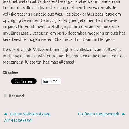
leek het wel op uit te draaien! De organistatie was in handen van
bestuurders die al bijna net zo lang met pensioen waren, als de
volkskerstzang Hengelo oud was. Het bleek echter zeer lastig om
opvolging te vinden. Gelukkig is dat goedgekomen. Een nieuwe
organisatie, vernieuwde website, maar ook een andere muzikale
invulling! Laat u verassen, om op 15 december, met jong en oud! het
kerstfeest te mogen vieren! Chanoeka!, Lichtpunt in Hengelo.
De opzet van de Volkskerstzang blijft de volkskerstzang; oftewel,
met jong en oud kerst vieren , met bekende en onbekende liederen.
Meezingen, luisteren, het mag allemaal!
Dit delen:
E-mail
Bookmark
.
Datum Volkskerstzang
Profielen toegevoegd!
2014 is bekend!