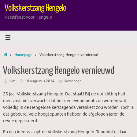
Ga
Volkskerstzang Hengelo
naar
de
Kerstfeest voor Hengelo
inhoud
Home
Homepage
Volkskerstzang Hengelo vernieuwd
Volkskerstzang Hengelo vernieuwd
vkz
18 augustus 2014
Homepage
25 jaar Volkskerstzang Hengelo. Dat staat! Bij de oprichting had
men vast niet verwacht dat het een evenement zou worden wat
volledig in de Hengelose kerstagenda verankert zou worden. Toch is
dat gebeurd. Vele hoogtepunten hebben de afgelopen jaren de
revue gepasseerd.
En dan ineens stopt de Volkskerstzang Hengelo. Tenminste, daar