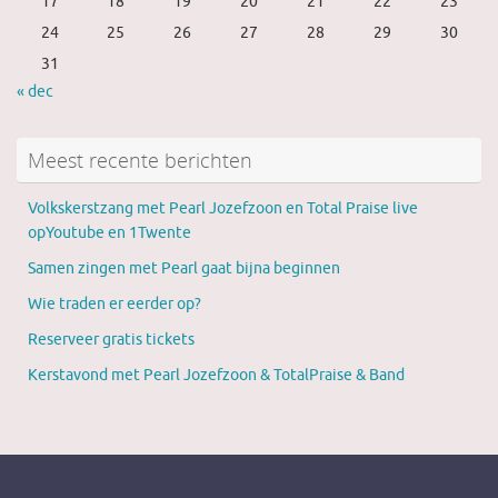
17
18
19
20
21
22
23
24
25
26
27
28
29
30
31
« dec
Meest recente berichten
Volkskerstzang met Pearl Jozefzoon en Total Praise live
opYoutube en 1Twente
Samen zingen met Pearl gaat bijna beginnen
Wie traden er eerder op?
Reserveer gratis tickets
Kerstavond met Pearl Jozefzoon & TotalPraise & Band