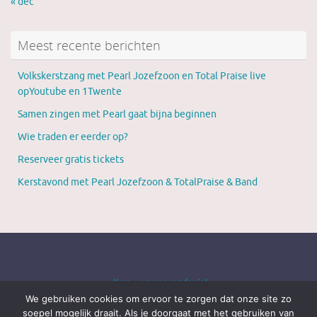
« dec
Meest recente berichten
Volkskerstzang met Pearl Jozefzoon en Total Praise live
opYoutube en 1Twente
Samen zingen met Pearl gaat bijna beginnen
Wie traden er eerder op?
Reserveer gratis tickets
Kerstavond met Pearl Jozefzoon & TotalPraise & Band
Kom ... en verwonder je!
We gebruiken cookies om ervoor te zorgen dat onze site zo
soepel mogelijk draait. Als je doorgaat met het gebruiken van