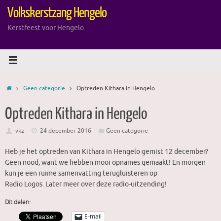
Ga
Volkskerstzang Hengelo
naar
de
Kerstfeest voor Hengelo
inhoud
Home
Geen categorie
Optreden Kithara in Hengelo
Optreden Kithara in Hengelo
vkz
24 december 2016
Geen categorie
Heb je het optreden van Kithara in Hengelo gemist 12 december?
Geen nood, want we hebben mooi opnames gemaakt! En morgen
kun je een ruime samenvatting terugluisteren op
Radio Logos. Later meer over deze radio-uitzending!
Dit delen:
E-mail