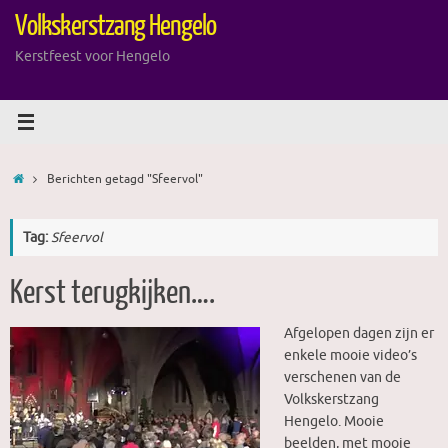
Ga
Volkskerstzang Hengelo
naar
de
Kerstfeest voor Hengelo
inhoud
Home
Berichten getagd "Sfeervol"
Tag:
Sfeervol
Kerst terugkijken….
Afgelopen dagen zijn er
enkele mooie video’s
verschenen van de
Volkskerstzang
Hengelo. Mooie
beelden, met mooie