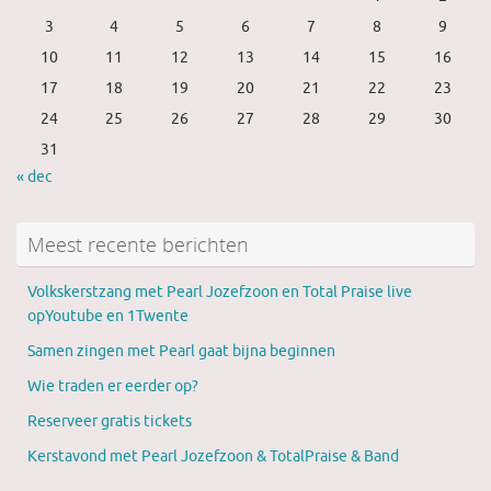
3
4
5
6
7
8
9
10
11
12
13
14
15
16
17
18
19
20
21
22
23
24
25
26
27
28
29
30
31
« dec
Meest recente berichten
Volkskerstzang met Pearl Jozefzoon en Total Praise live
opYoutube en 1Twente
Samen zingen met Pearl gaat bijna beginnen
Wie traden er eerder op?
Reserveer gratis tickets
Kerstavond met Pearl Jozefzoon & TotalPraise & Band