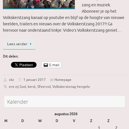
zang en muziek.
Abonneer je op het
Volkskerstzang kanaal op youtube en blijf op de hoogte van nieuwe
beelden, trailers en nieuws over de Volkskerstzang 2017!! Ga
hiervoor naar onderstaand linkje: Video’s Volkskerstzang geniet…
Lees verder
Dit delen:
E-mail
vkz
1 januari 2017
Homepage
ere zij God
,
kerst
,
Sfeervol
,
Volkskerstznag hengelo
Kalender
augustus 2026
M
D
W
D
V
Z
Z
1
2