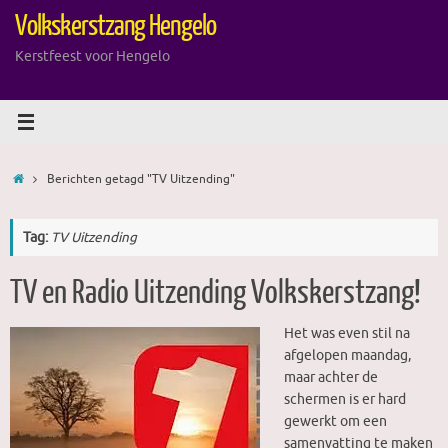
Ga
Volkskerstzang Hengelo
naar
de
Kerstfeest voor Hengelo
inhoud
Home
Berichten getagd "TV Uitzending"
Tag:
TV Uitzending
TV en Radio Uitzending Volkskerstzang!
Het was even stil na
afgelopen maandag,
maar achter de
schermen is er hard
gewerkt om een
samenvatting te maken