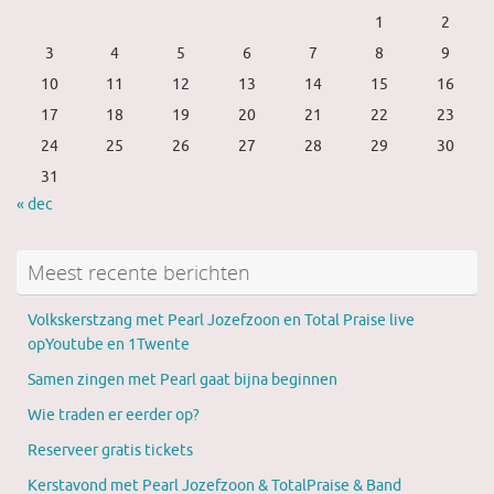
1
2
3
4
5
6
7
8
9
10
11
12
13
14
15
16
17
18
19
20
21
22
23
24
25
26
27
28
29
30
31
« dec
Meest recente berichten
Volkskerstzang met Pearl Jozefzoon en Total Praise live
opYoutube en 1Twente
Samen zingen met Pearl gaat bijna beginnen
Wie traden er eerder op?
Reserveer gratis tickets
Kerstavond met Pearl Jozefzoon & TotalPraise & Band