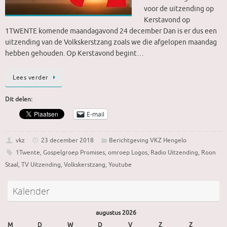
voor de uitzending op
Kerstavond op
1TWENTE komende maandagavond 24 december Dan is er dus een
uitzending van de Volkskerstzang zoals we die afgelopen maandag
hebben gehouden. Op Kerstavond begint…
Lees verder
Dit delen:
E-mail
vkz
23 december 2018
Berichtgeving VKZ Hengelo
1Twente
,
Gospelgroep Promises
,
omroep Logos
,
Radio Uitzending
,
Roon
Staal
,
TV Uitzending
,
Volkskerstzang
,
Youtube
Kalender
augustus 2026
M
D
W
D
V
Z
Z