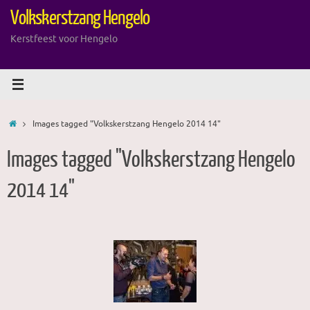
Ga
Volkskerstzang Hengelo
naar
de
Kerstfeest voor Hengelo
inhoud
Home
Images tagged "Volkskerstzang Hengelo 2014 14"
Images tagged "Volkskerstzang Hengelo
2014 14"