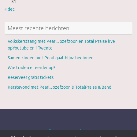
31
« dec
Meest recente berichten
Volkskerstzang met Pearl Jozefzoon en Total Praise live
opYoutube en 1Twente
Samen zingen met Pearl gaat bijna beginnen
Wie traden er eerder op?
Reserveer gratis tickets
Kerstavond met Pearl Jozefzoon & TotalPraise & Band
Kom ... en verwonder je!